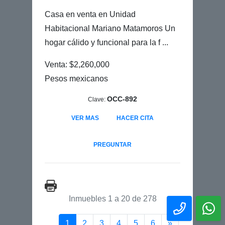
Casa en venta en Unidad
Habitacional Mariano Matamoros Un
hogar cálido y funcional para la f ...
Venta: $2,260,000
Pesos mexicanos
OCC-892
Clave:
VER MAS
HACER CITA
PREGUNTAR
Inmuebles 1 a 20 de 278
(current)
Siguiente pági
1
2
3
4
5
6
»