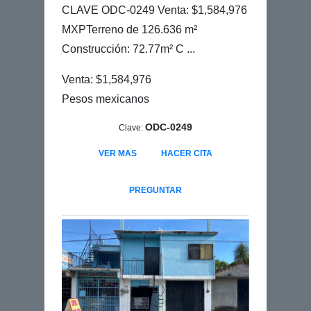
CLAVE ODC-0249 Venta: $1,584,976
MXPTerreno de 126.636 m²
Construcción: 72.77m² C ...
Venta: $1,584,976
Pesos mexicanos
ODC-0249
Clave:
VER MAS
HACER CITA
PREGUNTAR