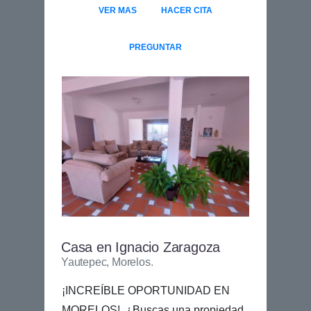
VER MAS
HACER CITA
PREGUNTAR
Casa en Ignacio Zaragoza
Yautepec, Morelos.
¡INCREÍBLE OPORTUNIDAD EN
MORELOS! ¿Buscas una propiedad