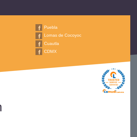
Puebla
Lomas de Cocoyoc
Cuautla
CDMX
n