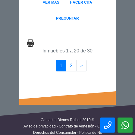
VER MAS
HACER CITA
PREGUNTAR
Inmuebles 1 a 20 de 30
(current)
Siguiente página
1
2
»
Camacho Bienes Raíces 2019 ©
Aviso de privacidad
-
Contrato de Adhesión
-
Carta de
Derechos del Consumidor
-
Política de No