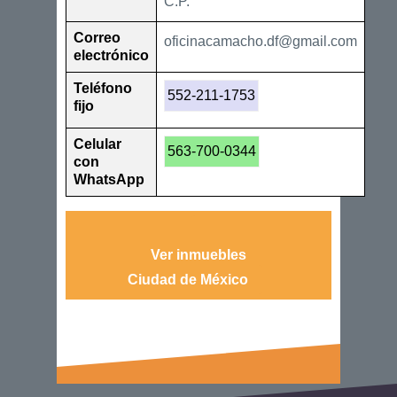
C.P.
Correo
oficinacamacho.df@gmail.com
electrónico
Teléfono
552-211-1753
fijo
Celular
563-700-0344
con
WhatsApp
Ver inmuebles
Ciudad de México