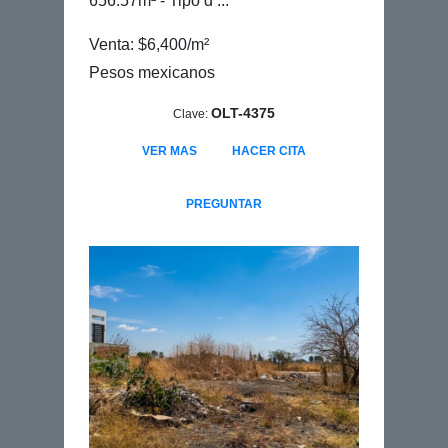
656.57m² - Tipo d ...
Venta: $6,400/m²
Pesos mexicanos
OLT-4375
Clave:
VER MAS
HACER CITA
PREGUNTAR