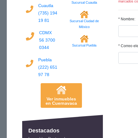
marcados con
Sucursal Cuautla
Cuautla
(735) 194
* Nombre:
19 81
Sucursal Ciudad de
México
CDMX
56 3700
Sucursal Puebla
* Correo ele
0344
Puebla
(222) 651
97 78
Ver inmuebles
en Cuernavaca
Destacados