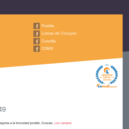
Puebla
Lomas de Cocoyoc
Cuautla
CDMX
49
egunta a la brevedad posible, Gracias.
Los campos