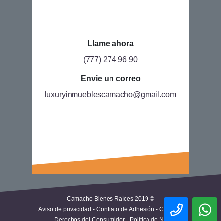
Llame ahora
(777) 274 96 90
Envie un correo
luxuryinmueblescamacho@gmail.com
Camacho Bienes Raíces 2019 ©
Aviso de privacidad
-
Contrato de Adhesión
-
Carta de
Derechos del Consumidor
-
Política de No