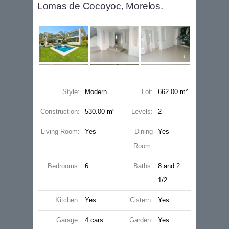
Lomas de Cocoyoc, Morelos.
Style:
Modern
Lot:
662.00 m²
Construction:
530.00 m²
Levels:
2
Living Room:
Yes
Dining
Yes
Room:
Bedrooms:
6
Baths:
8 and 2
1/2
Kitchen:
Yes
Cistern:
Yes
Garage:
4 cars
Garden:
Yes