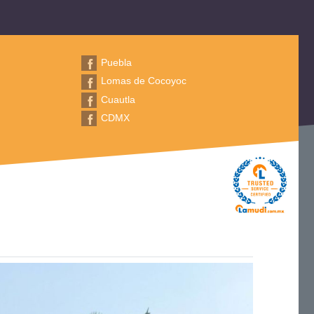
Puebla
Lomas de Cocoyoc
Cuautla
CDMX