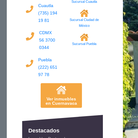
Sucursal Cuautla
Cuautla
(735) 194
19 81
Sucursal Ciudad de
México
CDMX
56 3700
Sucursal Puebla
0344
Puebla
(222) 651
97 78
Ver inmuebles
en Cuernavaca
Destacados